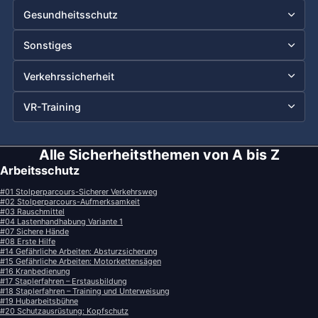
Gesundheitsschutz
Sonstiges
Verkehrssicherheit
VR-Training
F
Alle Sicherheitsthemen von A bis Z
Arbeitsschutz
u
ß
#01 Stolperparcours-Sicherer Verkehrsweg
#02 Stolperparcours-Aufmerksamkeit
z
#03 Rauschmittel
#04 Lastenhandhabung Variante 1
e
#07 Sichere Hände
#08 Erste Hilfe
i
#14 Gefährliche Arbeiten: Absturzsicherung
#15 Gefährliche Arbeiten: Motorkettensägen
l
#16 Kranbedienung
#17 Staplerfahren – Erstausbildung
e
#18 Staplerfahren – Training und Unterweisung
#19 Hubarbeitsbühne
#20 Schutzausrüstung: Kopfschutz